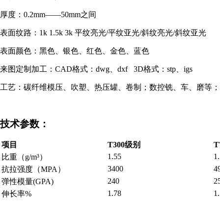
厚度：0.2mm——50mm之间
表面纹路：1k 1.5k 3k 平纹亮光/平纹亚光/斜纹亮光/斜纹亚光
表面颜色：黑色、银色、红色、金色、蓝色
来图定制加工：CAD格式：dwg、dxf 3D格式：stp、igs
工艺：碳纤维模压、吹塑、热压罐、卷制；数控铣、车、磨等；
技术参数：
项目
T300级别
T
1.55
1
比重（g/m³）
3400
4
抗拉强度（MPA）
240
2
弹性模量(GPA)
1.78
1
伸长率%