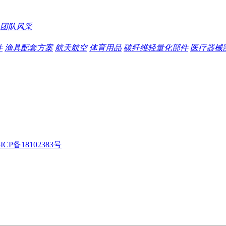
团队风采
件
渔具配套方案
航天航空
体育用品
碳纤维轻量化部件
医疗器械
ICP备18102383号