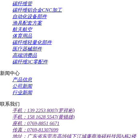
碳纤维管
碳纤维铝合金CNC加工
自动化设备部件
渔具配套方案
航天航空
体育用品
碳纤维轻量化部件
医疗器械部件
高端消费品
碳纤维3C零配件
新闻中心
产品信息
公司新闻
行业新闻
联系我们
手机：139 2253 8007(罗祥彬)
手机：158 1628 5547(黄镜雄)
座机：0769-8851 6671
传真：0769-81307699
地址：广东省东莞市高埗镇下江城廉商海硕科技园A栋2楼