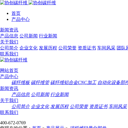
首页
产品中心
搜索
新闻资讯
碳纤维板
产品信息
公司新闻
行业新闻
碳纤维管
关于我们
碳纤维铝合金CNC加工
公司简介
企业文化
发展历程
公司荣誉
资质证书
车间风采
团队
自动化设备部件
联系我们
渔具配套方案
航天航空
体育用品
网站首页
碳纤维轻量化部件
产品中心
医疗器械部件
碳纤维板
碳纤维管
碳纤维铝合金CNC加工
自动化设备部
高端消费品
新闻资讯
碳纤维3C零配件
产品信息
公司新闻
行业新闻
关于我们
公司简介
企业文化
发展历程
公司荣誉
资质证书
车间风采
联系我们
400-672-0769