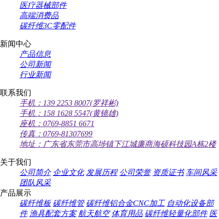
医疗器械部件
高端消费品
碳纤维3C零配件
新闻中心
产品信息
公司新闻
行业新闻
联系我们
手机：139 2253 8007(罗祥彬)
手机：158 1628 5547(黄镜雄)
座机：0769-8851 6671
传真：0769-81307699
地址：广东省东莞市高埗镇下江城廉商海硕科技园A栋2楼
关于我们
公司简介
企业文化
发展历程
公司荣誉
资质证书
车间风采
团队风采
产品展示
碳纤维板
碳纤维管
碳纤维铝合金CNC加工
自动化设备部
件
渔具配套方案
航天航空
体育用品
碳纤维轻量化部件
医