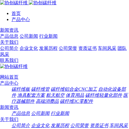
首页
产品中心
搜索
新闻资讯
碳纤维板
产品信息
公司新闻
行业新闻
碳纤维管
关于我们
碳纤维铝合金CNC加工
公司简介
企业文化
发展历程
公司荣誉
资质证书
车间风采
团队
自动化设备部件
风采
渔具配套方案
联系我们
航天航空
体育用品
碳纤维轻量化部件
网站首页
医疗器械部件
产品中心
高端消费品
碳纤维板
碳纤维管
碳纤维铝合金CNC加工
自动化设备部
碳纤维3C零配件
件
渔具配套方案
航天航空
体育用品
碳纤维轻量化部件
医
疗器械部件
高端消费品
碳纤维3C零配件
新闻资讯
产品信息
公司新闻
行业新闻
关于我们
公司简介
企业文化
发展历程
公司荣誉
资质证书
车间风采