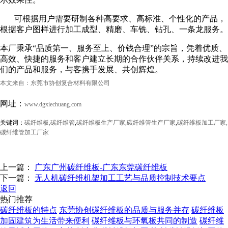
可根据用户需要研制各种高要求、高标准、个性化的产品，
根据客户图样进行加工成型、精磨、车铣、钻孔、一条龙服务。
本厂秉承“品质第一、服务至上、价钱合理”的宗旨，凭着优质、
高效、快捷的服务和客户建立长期的合作伙伴关系，持续改进我
们的产品和服务，与客携手发展、共创辉煌。
本文来自：
东莞市协创复合材料有限公司
网址：
www.dgxiechuang.com
关键词：
碳纤维板,
碳纤维管
,
碳纤维板生产厂家,
碳纤维管生产厂家
,
碳纤维板加工厂家,
碳纤维管加工厂家
上一篇：
广东广州碳纤维板-广东东莞碳纤维板
下一篇：
无人机碳纤维机架加工工艺与品质控制技术要点
返回
热门推荐
碳纤维板的特点
东莞协创碳纤维板的品质与服务并存
碳纤维板
加固建筑为生活带来便利
碳纤维板与环氧板共同的制造
碳纤维